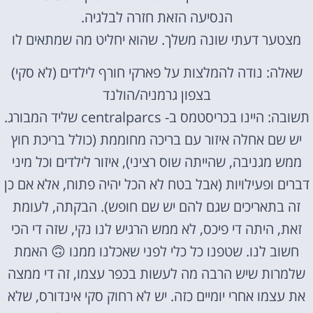
הנסיעה הזאת חזרה לבלגיה.
מצטער דעתי שונה משלך. שהוא יחליט מה שמתאים לו
שאלה: נודה להמלצות על פארקי חורף לילדים (לא סקי)
בצפון גרמניה/הולנד
תשובה: היינו בכריסטמס ב- centralparcs שליד המבורג.
יש שם אחלה איזור עם בריכה מחוממת (כולל בריכת חוץ
ממש מגניבה, שהייתה שוס רציני), איזור לילדים וכל מיני
דברים ופעילויות (אבל בטח לא הכל יהיה פתוח, אלא אם כן
זה בתאריכים שגם להם יש שם חופש). הבקתה, לעומת
זאת, היתה די פיכס, לא ממש הרגיש לנו נקי, שזה די הכי
חשוב לנו. שטפנו כל כלי לפני שאכלנו ממנו 🙃 האמת
שלמרות שיש הרבה מה לעשות בכפר עצמו, זה די ממצה
את עצמו אחרי יומיים כזה. יש לא רחוק סקי אינדורס, שלא