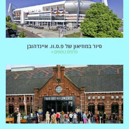
סיור במוזיאון של פ.ס.וו. איינדהובן
פרטים נוספים »