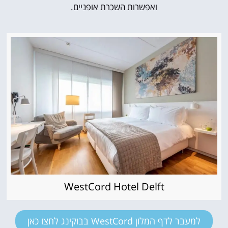
ואפשרות השכרת אופניים.
WestCord Hotel Delft
למעבר לדף המלון WestCord בבוקינג לחצו כאן