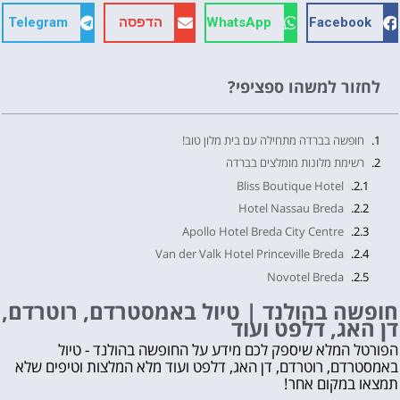
Facebook
WhatsApp
הדפסה
Telegram
לחזור למשהו ספציפי?
חופשה בברדה מתחילה עם בית מלון טוב!
רשימת מלונות מומלצים בברדה
Bliss Boutique Hotel
Hotel Nassau Breda
Apollo Hotel Breda City Centre
Van der Valk Hotel Princeville Breda
Novotel Breda
Bastion Hotel Breda
חופשה בהולנד | טיול באמסטרדם, רוטרדם,
דן האג, דלפט ועוד
Parkhotel Mastbosch Breda
Campanile Hotel & Restaurant Breda
הפורטל המלא שיספק לכם מידע על החופשה בהולנד - טיול
באמסטרדם, רוטרדם, דן האג, דלפט ועוד מלא המלצות וטיפים שלא
שאלות תשובות על ברדה
תמצאו במקום אחר!
חופשה בהולנד | טיול באמסטרדם, רוטרדם, דן האג, דלפט ועוד