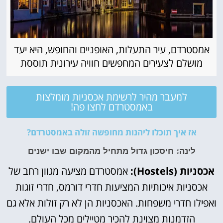
אמסטרדם, עיר התעלות, האופניים והחופש, היא יעד
מושלם לצעירים המחפשים חוויה עירונית תוססת
למעבר מהיר לרשימת אכסניות מומלצות
באמסטרדם לחצו פה!
אז איך תוכלו ליהנות מחופשה זולה באמסטרדם?
לינה: חיסכון גדול מתחיל מהמקום שבו ישנים
אכסניות (Hostels):
אמסטרדם מציעה מגוון רחב של
אכסניות איכותיות המציעות חדרי דורמס, חדרי זוגות
ואפילו חדרי משפחות. האכסניות הן לא רק זולות אלא גם
הזדמנות מצוינת להכיר מטיילים מכל העולם.