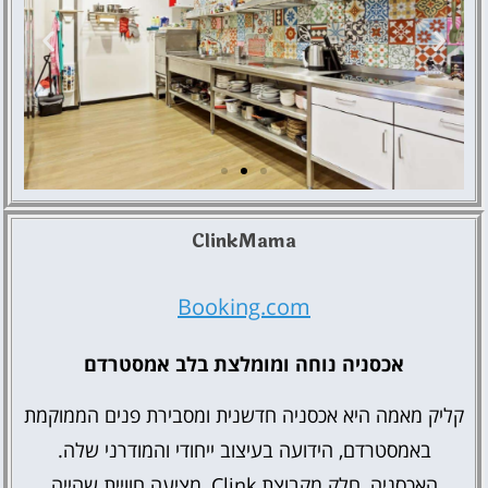
ClinkMama
Hostelle - Women Only
Hostel Amsterdam
Booking.com
אכסניה נוחה ומומלצת בלב אמסטרדם
קליק מאמה היא אכסניה חדשנית ומסבירת פנים הממוקמת
באמסטרדם, הידועה בעיצוב ייחודי והמודרני שלה.
האכסניה, חלק מקבוצת Clink, מציעה חוויית שהייה