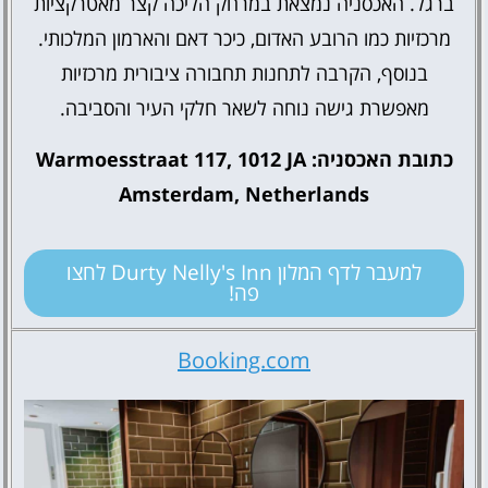
ברגל. האכסניה נמצאת במרחק הליכה קצר מאטרקציות
מרכזיות כמו הרובע האדום, כיכר דאם והארמון המלכותי.
בנוסף, הקרבה לתחנות תחבורה ציבורית מרכזיות
מאפשרת גישה נוחה לשאר חלקי העיר והסביבה.
כתובת האכסניה: Warmoesstraat 117, 1012 JA
Amsterdam, Netherlands
למעבר לדף המלון Durty Nelly's Inn לחצו
פה!
Booking.com