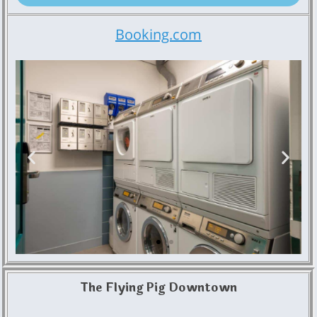
Booking.com
The Flying Pig Downtown
Stayokay Hostel
Amsterdam Vondelpark