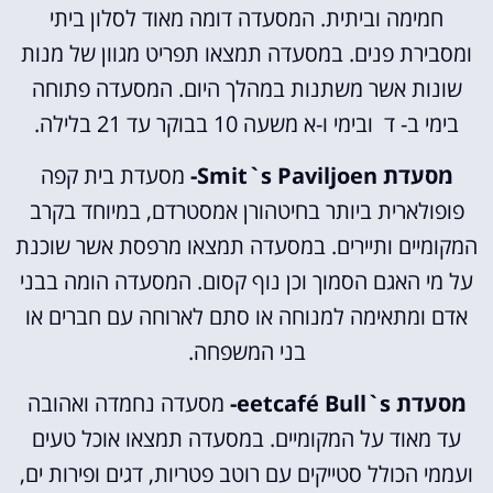
חמימה וביתית. המסעדה דומה מאוד לסלון ביתי
ומסבירת פנים. במסעדה תמצאו תפריט מגוון של מנות
שונות אשר משתנות במהלך היום. המסעדה פתוחה
בימי ב- ד ובימי ו-א משעה 10 בבוקר עד 21 בלילה.
מסעדת Smit`s Paviljoen-
מסעדת בית קפה
פופולארית ביותר בחיטהורן אמסטרדם, במיוחד בקרב
המקומיים ותיירים. במסעדה תמצאו מרפסת אשר שוכנת
על מי האגם הסמוך וכן נוף קסום. המסעדה הומה בבני
אדם ומתאימה למנוחה או סתם לארוחה עם חברים או
בני המשפחה.
מסעדת eetcafé Bull`s-
מסעדה נחמדה ואהובה
עד מאוד על המקומיים. במסעדה תמצאו אוכל טעים
ועממי הכולל סטייקים עם רוטב פטריות, דגים ופירות ים,