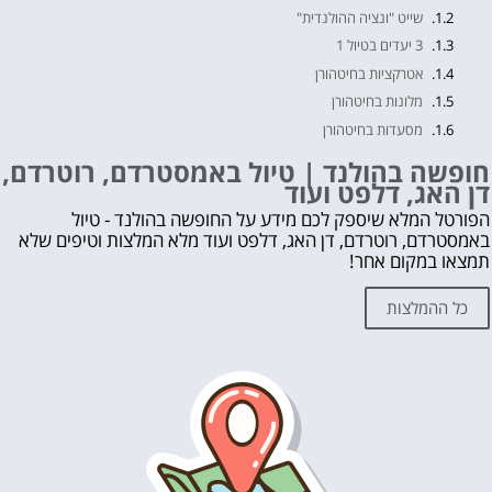
שייט "ונציה ההולנדית"
3 יעדים בטיול 1
אטרקציות בחיטהורן
מלונות בחיטהורן
מסעדות בחיטהורן
הגעה לחיטהורן אמסטרדם
חופשה בהולנד | טיול באמסטרדם, רוטרדם,
דן האג, דלפט ועוד
מתי מומלץ להגיע לחיטהורן
חשוב לדעת על Giethoorn
הפורטל המלא שיספק לכם מידע על החופשה בהולנד - טיול
באמסטרדם, רוטרדם, דן האג, דלפט ועוד מלא המלצות וטיפים שלא
חופשה בהולנד | טיול באמסטרדם, רוטרדם, דן האג, דלפט ועוד
תמצאו במקום אחר!
לקבלת ייעוץ בתכנון החופשה בהולנד ללא עלות השאירו פרטים👇
אהבת? נא לשתף!
כל ההמלצות
עוד דברים שאסור לפספס 👇
מה לראות ולעשות בהולנד?
לחצו על הכפתור וקבלו את הכל בחינם!