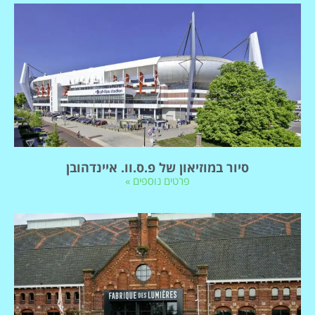
סיור במוזיאון של פ.ס.וו. איינדהובן
פרטים נוספים »