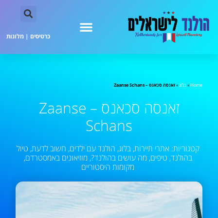
כרטיסים
|
מלונות
Home
»
בלוג
»
זאנסה סכאנס – Zaanse Schans
זאנסה סכאנס – Zaanse
Schans
קטגוריות:
אתרי תיירות
,
בלוג
,
הולנד עם ילדים
,
חשוב לדעת
,
טיול
בהולנד
,
טיפים
,
מה עושים בהולנד?
,
מוזיאונים באמסטרדם
,
מקומות היסטוריים