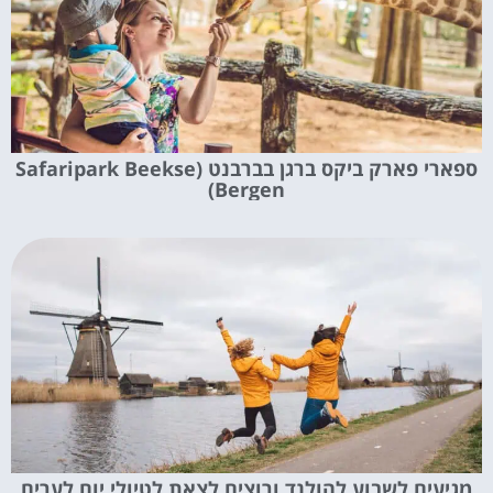
ספארי פארק ביקס ברגן בברבנט (Safaripark Beekse
Bergen)
מגיעים לשבוע להולנד ורוצים לצאת לטיולי יום לערים