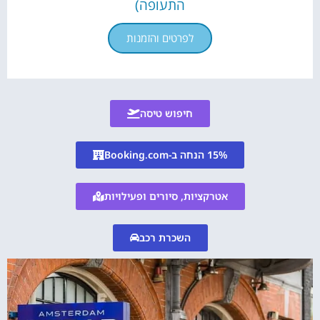
התעופה)
לפרטים והזמנות
חיפוש טיסה
15% הנחה ב-Booking.com
אטרקציות, סיורים ופעילויות
השכרת רכב