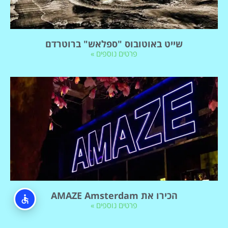
שייט באוטובוס "ספלאש" ברוטרדם
פרטים נוספים »
הכירו את AMAZE Amsterdam
פרטים נוספים »