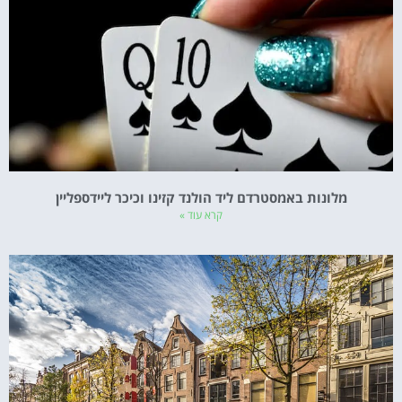
מלונות באמסטרדם ליד הולנד קזינו וכיכר ליידספליין
קרא עוד »