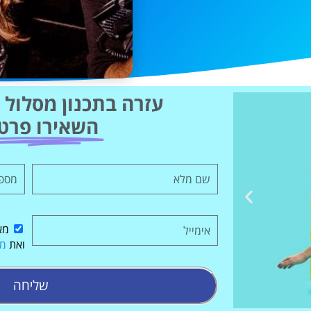
עזרה בתכנון מסלול ט
השאירו פרט
מא
ואת
מד
שליחה