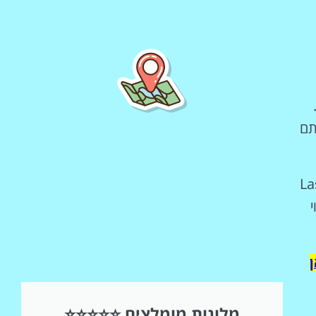
השכרת
רכב
השוואת מחירים
לחצו פה!
תם
ר טאג באמסטרדם (Laser Tag
מלונות מומלצים ⭐⭐⭐⭐⭐