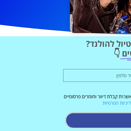
יול להולנד?
ים
👇
שר\ת קבלת דיוור וחומרים פרסומיים
יניות הפרטיות