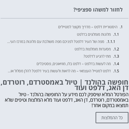
לחזור למשהו ספציפי?
היסטוריית דלפט – מדריך מקוצר למטיילים
מלונות מומלצים בדלפט
מפה של העיר דלפט? לפניכם מפה משולבת עם מלונות במרכז העיר ומחירים >>>
מסעדות מומלצות בדלפט
מתי להגיע לדלפט?
מה לעשות בדלפט – דלפט בלו, מוזיאונים, פסטיבלים
דלפט למטייל העצמאי – מה לראות ולעשות בעיר דלפט? להלן מסלול אופציונלי למטיילים!
חופשה בהולנד | טיול באמסטרדם, רוטרדם, דן האג, דלפט ועוד
חופשה בהולנד | טיול באמסטרדם, רוטרדם,
דן האג, דלפט ועוד
לקבלת ייעוץ בתכנון החופשה בהולנד ללא עלות השאירו פרטים👇
אהבת? נא לשתף!
הפורטל המלא שיספק לכם מידע על החופשה בהולנד - טיול
באמסטרדם, רוטרדם, דן האג, דלפט ועוד מלא המלצות וטיפים שלא
עוד דברים שאסור לפספס 👇
תמצאו במקום אחר!
מה לראות ולעשות בהולנד?
לחצו על הכפתור וקבלו את הכל בחינם!
כל ההמלצות