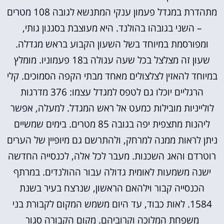
מתהדרת במגדל פעמון ענקי המתנשא לגובה 108 מטרים
– השני בגובהו בהולנד. היא מעוצבת בסגנון גותי,
ומפורסמת במיוחד בשל השעון הקבוע בראש מגדלה.
שעון זה מצלצל בכל שעה עגולה ב18 פעמוניו. מומלץ
במיוחד להאזין לצלצולים מאחד מבתי הקפה הסמוכים. קלי
הרגליים יוכלו גם לטפס למגדל עצמו: 376 מדרגות
לולייניות מובילות כמעט אל ראש המגדל. למעלה, אפשר
ליהנות מתצפית יפה בגובה 85 מטרים. בימים שמשיים
ניתן לראות ממנה למרחק, ולהתרשם גם מיופיין של הערים
רוטרדם והאג השכנות. מעבר לכל אלה, לכנסייה החדשה
ישנה משמעות לאומית גדולה עבור ההולנדים. במרתף
הכנסייה קבור וילהאם הראשון, שנרצח בעיר בשנת
1584. לאות כבוד, עד היום משמש המקום לקבורת בני
משפחת המלוכה וקרוביהם. מקום הקבורה סגור