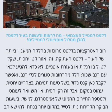
דלפט למטייל העצמאי – מה לראות ולעשות בעיר דלפט?
להלן מסלול אופציונלי למטיילים!
רוב האטרקציות בדלפט מרוכזות בחלקה המעניין ביותר
של העיר – דלפט העתיקה. זהו אזור קטן יחסית, שקל
לטייל בו רגלית או בעזרת אופניים. לא כדאי להגיע לכאן
עם רכב שכור: חלק מהרחובות סגורים לכלי רכב, ואפשר
לקבל כאן קנס גדול בשל טעות תמימה. בצהריים יחסית
עמוס במקום, אבל זה רק יחסית. אין השוואה לעומס
ולמספר התיירים ההמוני של אמסטרדם, למשל. בשעות
הבוקר הקרירות ניתן לטייל במקום יותר בנחת, למי שאוהב