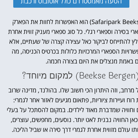
הסעה מאמסטרדם כולל אוטובוס ורכבת
הייחוד הגדול של ספאריפארק ביקס ברגן (Safaripark Beekse Bergen) הוא האפשרות לחוות את הפארק
י בסירה וספארי רגלי. כל סוג ספארי מעניק זווית אחרת
לץ להתייחס לביקור כאל עצירה קצרה של שעתיים, אלא
פשרויות הספארי המרכזיות כלולות בכרטיס הכניסה, מה
 באמת מנצלים את היום בצורה חכמה.
?
ח לייצר תחושה של מרחב, וזה היתרון הכי חשוב שלו. בהולנד, מדינה שרוב
רוח ועיירות ציוריות, פתאום מגיעים לאזור אחר לגמרי:
ים וחוויה שמדברת מאוד לילדים. במקום להסתכל על בעלי
אן החוויה נבנית לאט יותר. נוסעים, מחפשים, עוצרים,
תו עולם מזווית אחרת לגמרי דרך סירה או שביל הליכה.