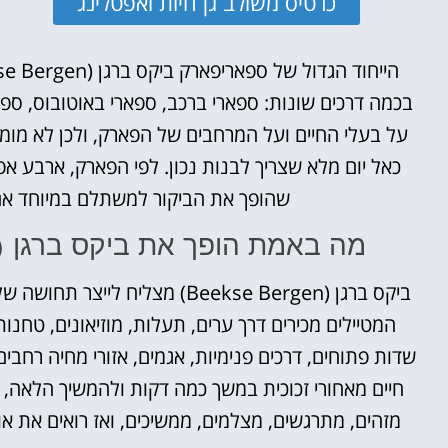
כרטיס משולב גן חיות ואפטלינג
בכמה דרכים שונות: ספארי ברכב, ספארי באוטובוס, ספאר
על בעלי החיים ועל המרחבים של הפארק, ולכן לא מומ
כאל יום מלא שצריך לבנות נכון. לפי הפארק, ארבע א
שהופך את הביקור למשתלם במיוחד אם
מה באמת הופך את ביקס ברגן (Beekse Bergen) למקום מיוחד
ביקס ברגן (Beekse Bergen) מצלי
המטיילים מכירים דרך ערים, תעלות, מוזיאונים, טחנות 
שדות פתוחים, דרכים פנימיות, אגמים, אזורי מחיה רחב
חיים מאחורי זכוכית במשך כמה דקות ולהמשיך הלאה, כ
מזהים, מתרגשים, מצלמים, ממשיכים, ואז רואים את או