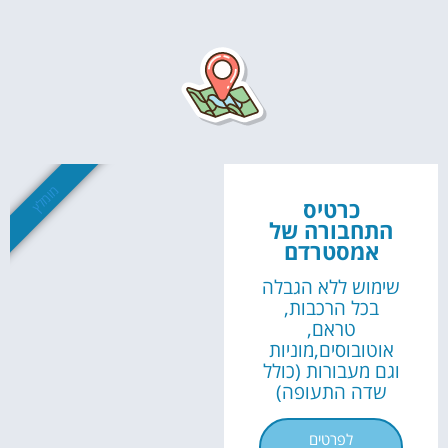
השכרת
רכב
השוואת מחירים
לחצו פה!
מומלץ
כרטיס
התחבורה של
אמסטרדם
שימוש ללא הגבלה
בכל הרכבות,
טראם,
אוטובוסים,מוניות
וגם מעבורות (כולל
שדה התעופה)
לפרטים