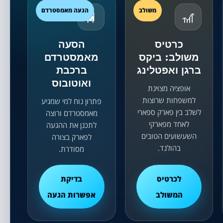
משולב
הגעה מאמסטרדם
🚆
🎢
כרטיס
הסעה
משולב: ביקס
מאמסטרדם
ברגן ואפטלינג
ברכבת
ואוטובוס
אופציה מצוינת
למשפחות שרוצות
פתרון נוח למי שמגיע
לשלב בין פארק ספארי
מאמסטרדם ורוצה
לאחד מפארקי
לתכנן את ההגעה
השעשועים הטובים
לפארק בצורה
בהולנד.
מסודרת.
לכרטיס
בדיקת
המשולב
אפשרות הגעה