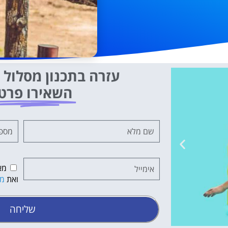
עזרה בתכנון מסלול ט
השאירו פרט
מא
ואת
מד
שליחה