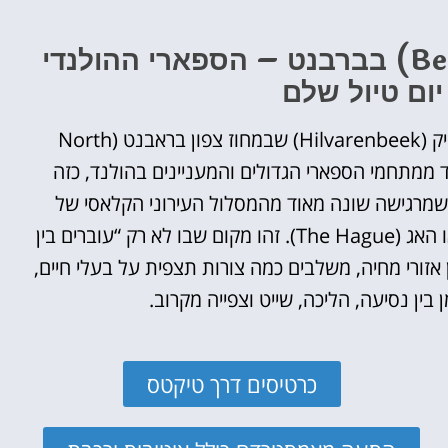
פארק ביקס ברגן (Beekse Bergen) בברבנט – הספארי ההולנדי
אטרקציות
ום טיול שלם
וסיורים
הפעילויות השוות ביותר
פארק ביקס ברגן (Beekse Bergen) ליד הילברנבייק (Hilvarenbeek) שבמחוז צפון בראבנט (North
אלא אחד ממתחמי הספארי הגדולים והמעניינים בהולנד, כזה
לחצו פה!
 שמרגישה שונה מאוד מהמסלול העירוני הקלאסי של
אמסטרדם (Amsterdam), רוטרדם (Rotterdam) או האג (The Hague). זהו מקום שבו לא רק “עוברים בין
אזורי מחיה, משלבים כמה צורות תצפית על בעלי חיים,
 בין נסיעה, הליכה, שייט וצפייה מקרוב.
כרטיסים דרך טיקטס