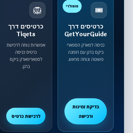
פופולרי
🦁
🎟️
כרטיסים דרך
כרטיסים דרך
Tiqets
GetYourGuide
כניסה לפארק הספארי
אפשרות נוחה לרכישת
ביקס ברגן עם הזמנה
כרטיס כניסה
פשוטה ונוחה מראש.
לספאריפארק ביקס
ברגן.
בדיקת זמינות
ורכישה
לרכישת כרטיס