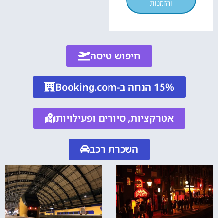
והזמנות
חיפוש טיסה
15% הנחה ב-Booking.com
אטרקציות, סיורים ופעילויות
השכרת רכב