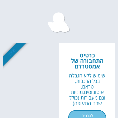
השכרת
רכב
השוואת מחירים
לחצו פה!
מומלץ
כרטיס
התחבורה של
אמסטרדם
שימוש ללא הגבלה
בכל הרכבות,
טראם,
אוטובוסים,מוניות
וגם מעבורות (כולל
שדה התעופה)
לפרטים