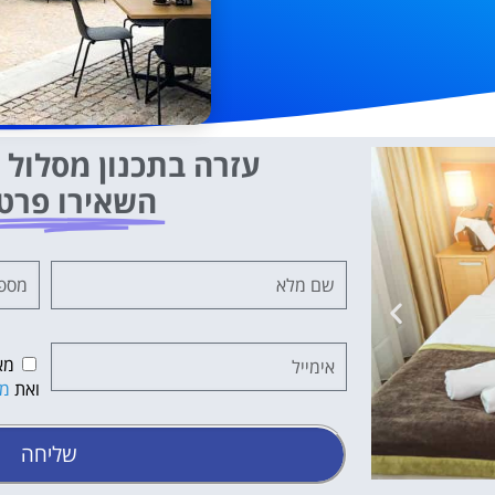
עזרה בתכנון מסלול ט
השאירו פרט
מא
ואת
מד
שליחה