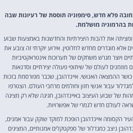
בחובה פלא חדש, סימפוניה תוססת של רעיונות שבה
אטרקציות
ת בהרמוניה מושלמת.
וסיורים
, ומציתה את להבות היצירתיות והחדשנות באמצעות שבוע
הפעילויות השוות ביותר
ם אלא מוגדרים מחדש לחלוטין. אירוע יוקרתי זה צובע את
רתיים ויוצר מגרש משחקים של תערוכות אינטראקטיביות
לחצו פה!
מוזמנים לעולם של שיתופי פעולה יצירתיים וסדנאות
 כושר ההמצאה האנושי. איינדהובן, שכבר מפורסמת בזכות
דלור עבור אנשי חזון וחולמים מרחבי העולם. הצטרפו
הות של שבוע העיצוב באיינדהובן, חגיגה שלא רק מציגה
ראה לעולם חדש לגמרי של אפשרויות.
עיר הקסומה איינדהובן הופכת למוקד שוקק עבור אמנים,
דהובן ניצב כמגדלור של ספקטקלים אמנותיים, המציגים