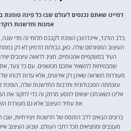
דמיינו שאתם נכנסים לעולם שבו כל פינה טומנת 
מלונות
אמנות וחדשנות רוקדו
מציאת מלון
בלב הולנד, איינדהובן הופכת לקנבס חלומי זה מדי שנה
מומלץ?
העיצוב המפורסם שלה. כאן, גבולות הדמיון לא רק נמתחי
לחצו
העיר במשקפיים אמנותיים, מציג לראווה עיצובים יצי
פה!
שמבטיחות להשאיר אתכם מכושפים. עם כל צעד, אתם 
מעוררות השראה שאינן רק אירועים, אלא עדות לכוחו של
עוצמתה הטכנולוגית ותרבות החדשנות שלה, הופכת למג
אלינו כשאנחנו יוצאים למסע מרתק זה כדי לחקור את המ
את עתיד העיצוב אלא גם מעוררת הש
ברוכים הבאים ללב התוסס של חדשנות ויצירתיות, שבו ה
מעצבים וממציאים מכל רחבי העולם. שבוע העיצוב איינ