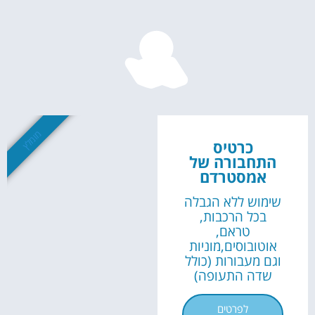
השכרת
רכב
השוואת מחירים
מומלץ
לחצו פה!
כרטיס
התחבורה של
אמסטרדם
שימוש ללא הגבלה
בכל הרכבות,
טראם,
אוטובוסים,מוניות
וגם מעבורות (כולל
שדה התעופה)
לפרטים