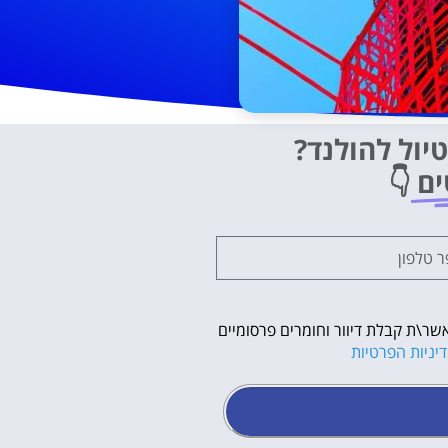
יול להולנד?
ים
👇
שר\ת קבלת דיוור וחומרים פרסומיים
יניות הפרטיות