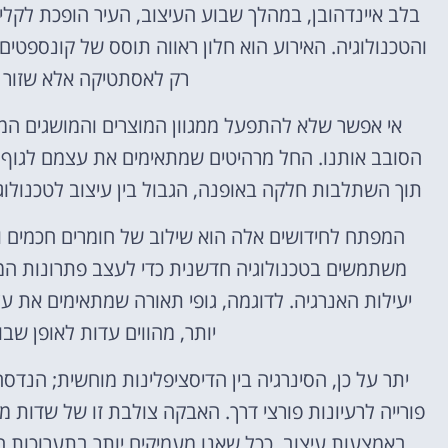
בלב איינדהובן, במהלך שבוע העיצוב, העיר הופכת לקלי
והטכנולוגיה. האירוע הוא חלון ראווה תוסס של קונספטים 
רק לאסתטיקה אלא שזור ע
אי אפשר שלא להתפעל ממגוון המוצרים והמושגים המ
הסובב אותנו. החל מרהיטים שמתאימים את עצמם לגוף
תוך השתלבות חלקה באופנה, הגבול בין עיצוב לטכנולוג
המפתח לחידושים אלה הוא שילוב של חומרים חכמים וב
משתמשים בטכנולוגיה חדשנית כדי לעצב פתרונות המט
יעילות האנרגיה. לדוגמה, גופי תאורה שמתאימים את עצ
יותר, מהווים עדות לאופן שבו
יתר על כן, הסינרגיה בין הדיסציפלינות מוחשית; הנדס
פורייה לרעיונות פורצי דרך. האבקה צולבת זו של שדות 
באמצעות עיצוב. ככל שאנו מעמיקים יותר בתערוכות 