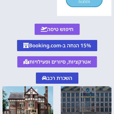
והזמנות
חיפוש טיסה
15% הנחה ב-Booking.com
אטרקציות, סיורים ופעילויות
השכרת רכב