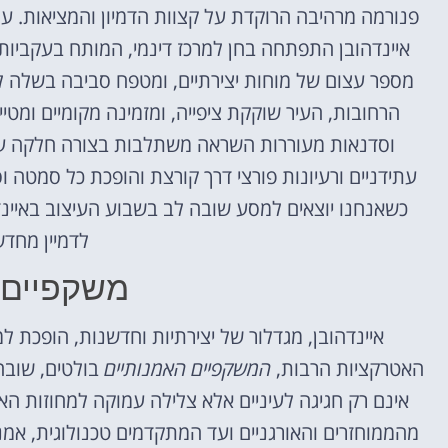
פנורמה מרהיבה הרוקדת על קצוות הדמיון והמציאות. ע
איינדהובן התפתחה בחן למרכז דינמי, המותח בעקביות
מספר עצום של מוחות יצירתיים, ומטפח סביבה בשלה ל
הרחובות, העיר שוקקת ציפייה, ומזמינה מקומיים ומט
וסדנאות מעוררות השראה משתלבות בצורה חלקה עם 
עתידניים ורעיונות פורצי דרך קורצת והופכת כל סמטה ו
כשאנחנו יוצאים למסע שובה לב בשבוע העיצוב באיינד
לדמיין מחד
משקפיים 
איינדהובן, מגדלור של יצירתיות וחדשנות, הופכת ל
האטרקציות הרבות,
המשקפיים האמנותיים
בולטים, שובה
אינם רק חגיגה לעיניים אלא צלילה עמוקה למחוזות הא
מהממוחזרים והאורגניים ועד המתקדמים טכנולוגית, אמ