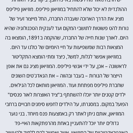
ההולנדית לא יכול שלא להתחיל במוזיאון פיליפס. מוזיאון פיליפס
מציג את הדרך הארוכה שעברה החברה, החל מייצור זעיר של
נורות להט פשוטות לתושבי המקום ועד לענקית הטכנולוגיה שהיא
היום. לאורך שנות חייה של החברה, שהוקמה ב1891, הומצאו בה
המצאות רבות שמשפיעות על חיי היומיום של כולנו עד היום.
במוזיאון אפשר לגלות, למשל, כיצד ומתי הומצא התקליטור
לראשונה – אכן, על ידי אנשי פיליפס. המוזיאון מציג גם את אופן
הייצור של הנורות – בעבר ובהווה – את הגאדג'טים השונים
שחברת פיליפס מפתחת ועוד. המוזיאון מותאם לכל הגילאים.
ילדים קטנים יותר יוכלו להשתתף ב"ציד האוצרות לאור פנסים"
הפועל במקום. במסגרתו, על הילדים לחפש סימנים חבויים ברחבי
המוזיאון, אותם ניתן לאתר רק באמצעות פנס מיוחד. בני נוער
גדולים יותר יוכל להתעניין באחת מהרפתקאות האיי-פד
האינטראקטיביות של המוזיאון, אשר יאפשר להם ללמוד ולהעשיר