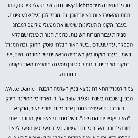
מגדל התאורה
Lichttoren
קשור גם הוא למפעלי פיליפס, כמו
רבות מהאטרקציות באיינדהובן. זהו מגדל לבן בעל שבע פינות.
בעבר, הקומות העליונות שימשו את מפעלי פיליפס למבחני
סבילות עבור הנורות השונות. כלומר, הנורות פעלו שם ללא
הפסקה, עד שנשרפו. בשל האור הבלתי פוסק והחזק, זכה המגדל
בשמו. בעבר מוקמו כאן משרדיה הראשיים של החברה. היום, יש
במקום משרדים, דירות לופט וכן מסעדה מומלצת מאוד בקומה
התחתונה.
צמוד למגדל התאורה נמצא בניין העלמה הלבנה –Witte Dame.
הבניין, שנבנה בשנת 1931, עוצב על ידי האדריכל ההולנדי דירק
רוזנברג. הוא עוצב בסגנון אדריכלות ייחודי מאוד, הנקרא
"האובייקטיביות החדשה". בשל סגנונו יוצא-דופן, מדובר באתר
חובה לחובבי האדריכלות והעיצוב. בעבר פעל כאן מפעל לייצור
מקלטי רדיו, והיום שוכנת במקום האקדמיה לעיצוב של העיר וכן