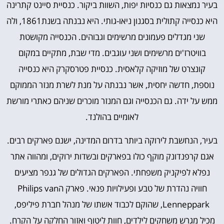
בעיר נמצאות גם כנסיות יפות, השוות ביקור. כנסיית סיינט קתרינה
היא כנסייה קתולית בסגנון ניאו-גותי. היא נבנתה בשנת1861, ולה
שני מגדלים פעמונים מרשימים וגבוהים. הכנסייה מקושטת
בוויטרז'ים מרשימים ושני עוגבים. מדי שבת, מתקיים במקום
קונצרט של מוזיקה קלאסית. כנסיית פטרסקרק היא כנסייה
נוספת, חדשה יחסית, אשר נבנתה על מנת לשרת מנזר הממוקם
ממש על ידה. גם הכנסייה וגם המנזר מוכרים שניהם כאתרי מורשת
לאומיים בהולנד.
בעיר, הנחשבת לירוקה ביותר בדרום המדינה, ישנם פארקים רבים.
אגם
קרפנדונק
מוקף כולו בפארקים ובשדות ירוקים, ומהווה אתר
נפלא לפיקניק משפחתי. הפארקים הגדולים של גנפר מציעים
חוויה נהדרת של טבע ופעילויות פנאי.
פארק הPhilips van
Lenneppark
, שהוקם לכבוד אשתו של מנהל חברת פיליפס,
מכיל מגרש משחקים לילדים, חוות ליטוף ואזור החלקה על הקרח.