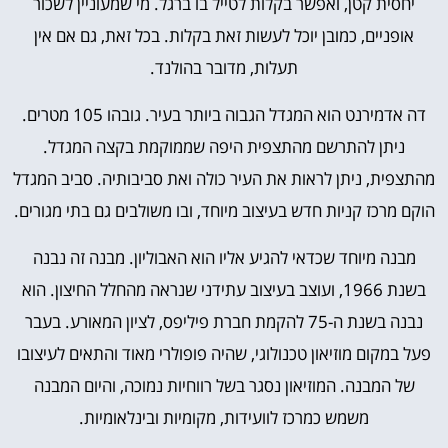
יחסית קטן, ואפשר בקלות לטייל בו ברגל. מי שמעוניין לשכור
אופניים, כמובן יוכל לעשות זאת בקלות. בכל זאת, גם אם אין
תעלות, מדובר בהולנד.
דה אדמירנט הוא המגדל הגבוה ביותר בעיר. גובהו 105 מטרים.
ניתן להתרשם מהתצפית היפה שממוקמת בקצה המגדל.
מהתצפית, ניתן לראות את העיר כולה ואת סביבותיה. סביב המגדל
הוקם מרכז קניות חדש בעיצוב מיוחד, ובו משולבים גם בתי מגורים.
מבנה מיוחד שכדאי להגיע אליו הוא האבוליון. מבנה זה נבנה
בשנת 1966, ועוצב בעיצוב עתידני שנראה מהחלל החיצון. הוא
נבנה בשנת ה-75 להקמת חברת פיליפס, לציון המאורע. בעבר
פעל במקום מוזיאון טכנולוגי, שהיה פופולרי מאוד והתאים לעיצובו
של המבנה. המוזיאון נסגר בשל רווחיות נמוכה, והיום המבנה
משמש כמרכז לוועידות, מקומיות ובינלאומיות.