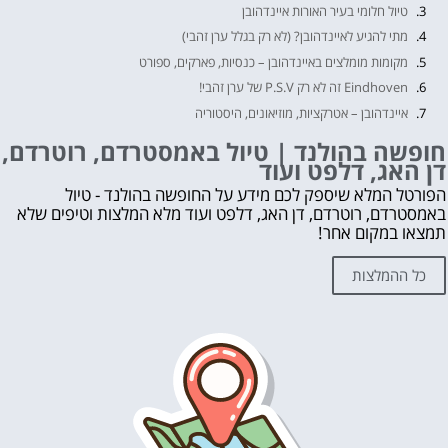
טיול חלומי בעיר האורות איינדהובן
מתי להגיע לאיינדהובן? (לא רק בגלל ערן זהבי)
מקומות מומלצים באיינדהובן – כנסיות, פארקים, ספורט
Eindhoven זה לא רק P.S.V של ערן זהבי!
איינדהובן – אטרקציות, מוזיאונים, היסטוריה
אדריכלות וטיולים רגליים – מדריך למטייל באיינדהובן
חופשה בהולנד | טיול באמסטרדם, רוטרדם,
דן האג, דלפט ועוד
חופשה בהולנד | טיול באמסטרדם, רוטרדם, דן האג, דלפט ועוד
לקבלת ייעוץ בתכנון החופשה בהולנד ללא עלות השאירו פרטים👇
הפורטל המלא שיספק לכם מידע על החופשה בהולנד - טיול
באמסטרדם, רוטרדם, דן האג, דלפט ועוד מלא המלצות וטיפים שלא
אהבת? נא לשתף!
תמצאו במקום אחר!
עוד דברים שאסור לפספס 👇
מה לראות ולעשות בהולנד?
כל ההמלצות
לחצו על הכפתור וקבלו את הכל בחינם!