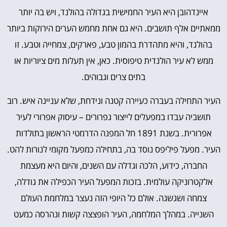
איינדהובן היא העיר החמישית בגדולה בהולנד, ויש בה יותר
ממאתיים אלף תושבים. היא גם אחת מחמש הערים הירוקות ביותר
בהולנד, והיא מתהדרת בהמון טבע, פארקים, צמחייה וטבע. זו
ממש לא עיר הולנדית טיפוסית. כאן, אין תעלות מים ציוריות או
בתים צרים וגבוהים.
העיר התחילה בעברה כעיירה קטנה ונידחת, שלא עניינה איש. רוב
תושביה עבדו במפעלים לייצור גפרורים – עיסוק אפרורי לעיר
אפרורית. בשנת 1891 חל המפנה הדרמטי הראשון בתולדות
העיר. מפעל פיליפס נוסד בה, בתחילה כמפעל מקומי לנורות להט.
החברה, כידוע, הלכה וגדלה עם השנים, והיום היא מעצמת
אלקטרוניקה עולמית. בזכות המפעל העיר הכפילה את גודלה,
צמחה ושגשגה. אולם כל היופי הזה נעצר במלחמת העולם
השנייה. במהלך המלחמה, העיר הופצצה קשות ונהרסה כמעט