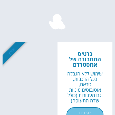
השכרת
רכב
השוואת מחירים
לחצו פה!
מומלץ
כרטיס
התחבורה של
אמסטרדם
שימוש ללא הגבלה
בכל הרכבות,
טראם,
אוטובוסים,מוניות
וגם מעבורות (כולל
שדה התעופה)
לפרטים