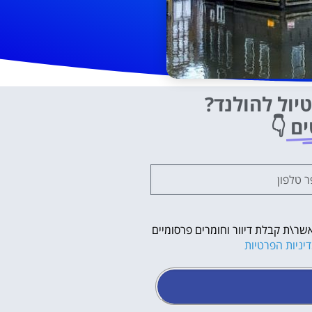
יול להולנד?
ים
👇
שר\ת קבלת דיוור וחומרים פרסומיים
יניות הפרטיות