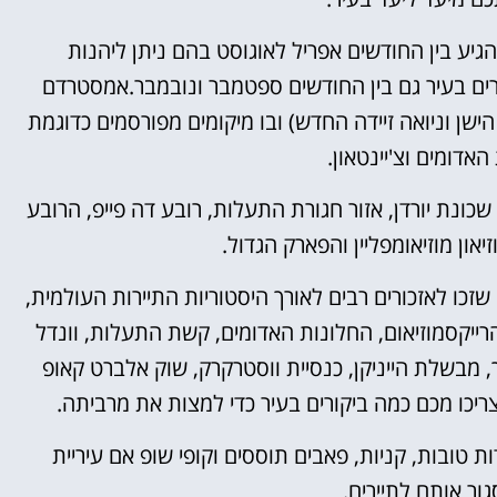
גיע בין החודשים אפריל לאוגוסט בהם ניתן ליהנות
ים בעיר גם בין החודשים ספטמבר ונובמבר.
אמסטרדם
הישן וניואה זיידה החדש) ובו מיקומים מפורסמים כדוגמת
האדומים וצ'יינטאון.
ונת יורדן, אזור חגורת התעלות, רובע דה פייפ, הרובע
יאון מוזיאומפליין והפארק הגדול.
ו לאזכורים רבים לאורך היסטוריות התיירות העולמית,
הרייקסמוזיאום, החלונות האדומים, קשת התעלות, וונדל
וך, מבשלת הייניקן, כנסיית ווסטרקרק, שוק אלברט קאופ
יכו מכם כמה ביקורים בעיר כדי למצות את מרביתה.
 טובות, קניות, פאבים תוססים וקופי שופ אם עיריית
ר אותם לתיירים.