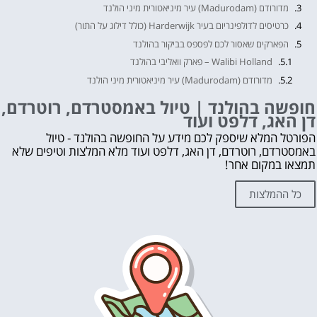
מדורודם (Madurodam) עיר מיניאטורית מיני הולנד
כרטיסים לדולפינריום בעיר Harderwijk (כולל דילוג על התור)
הפארקים שאסור לכם לפספס בביקור בהולנד
Walibi Holland – פארק וואליבי בהולנד
מדורודם (Madurodam) עיר מיניאטורית מיני הולנד
כרטיסים לדולפינריום בעיר Harderwijk (כולל דילוג על התור)
חופשה בהולנד | טיול באמסטרדם, רוטרדם,
דן האג, דלפט ועוד
חופשה בהולנד | טיול באמסטרדם, רוטרדם, דן האג, דלפט ועוד
לקבלת ייעוץ בתכנון החופשה בהולנד ללא עלות השאירו פרטים👇
הפורטל המלא שיספק לכם מידע על החופשה בהולנד - טיול
באמסטרדם, רוטרדם, דן האג, דלפט ועוד מלא המלצות וטיפים שלא
אהבת? נא לשתף!
תמצאו במקום אחר!
עוד דברים שאסור לפספס 👇
מה לראות ולעשות בהולנד?
כל ההמלצות
לחצו על הכפתור וקבלו את הכל בחינם!