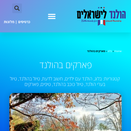
כרטיסים
|
מלונות
Home
»
בלוג
»
פארקים בהולנד
פארקים בהולנד
קטגוריות:
בלוג
,
הולנד עם ילדים
,
חשוב לדעת
,
טיול בהולנד
,
טיול
בערי הולנד
,
טיול כוכב בהולנד
,
טיפים
,
פארקים