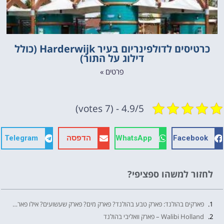
כרטיסים לדולפינריום בעיר Harderwijk (כולל
דילוג על התור)
פרטים »
4.9/5 - (7 votes)
Facebook
WhatsApp
הדפסה
Telegram
לחזור למשהו ספציפי?
פארקים בהולנד: פארק טבע בהולנד? פארק מים? פארק שעשועים? אילו פארקים אסור לפספס בין אם טיול מבוגרים או עם ילדים קטנים. הפארקים המומלצים בהולנד
Walibi Holland – פארק וואליבי בהולנד