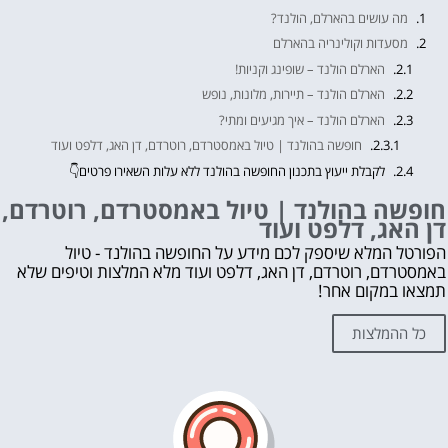
מה עושים בהארלם, הולנד?
מסעדות וקולינריה בהארלם
הארלם הולנד – שופינג וקניות!
הארלם הולנד – תיירות, מלונות, נופש
הארלם הולנד – איך מגיעים ומתי?
חופשה בהולנד | טיול באמסטרדם, רוטרדם, דן האג, דלפט ועוד
לקבלת ייעוץ בתכנון החופשה בהולנד ללא עלות השאירו פרטים👇
אהבת? נא לשתף!
חופשה בהולנד | טיול באמסטרדם, רוטרדם,
דן האג, דלפט ועוד
עוד דברים שאסור לפספס 👇
מה לראות ולעשות בהולנד?
הפורטל המלא שיספק לכם מידע על החופשה בהולנד - טיול
באמסטרדם, רוטרדם, דן האג, דלפט ועוד מלא המלצות וטיפים שלא
לחצו על הכפתור וקבלו את הכל בחינם!
תמצאו במקום אחר!
כל ההמלצות