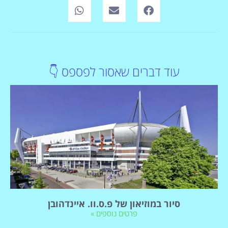
עוד דברים שאסור לפספס 👇
סיור במוזיאון של פ.ס.וו. איינדהובן
פרטים נוספים »