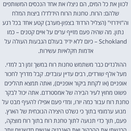
לכוון את כל המים, הם ניצלו את אחד הנכסים המשותפים
שלהם: הרוח. טחנות הרוח הידלדלו ביצות המלח
וה"זידרזי" (הצליל הרדוד בצפון-מערב) קטע אחד בכל רגע
נתון. מה שהיה פעם מזייף ערים על איים קטנים – כמו
Schokland – כיום ללא ידיד בעולם הגבעות העולה על
אדמות חקלאיות עשירות.
ההולנדים כבר משתמש טחנות רוח במשך זמן רב למדי.
מעל אלף שורדים, רבים עדיין עובדים. קבל מדריך לחכור
אופניים (או לקחת ביקור אופניים), ואתה תמצא תהליכים
פשוט מחוץ לעיר הבירה של אמסטרדם. אתה יכול לבקר
טחנת רוח עבור כמה יורו, ומדי פעם אפילו להעיף מבט על
מנוע ערמומי בתוך כי נשלט היצירה הנוכחית של הארץ.
פעם, תוך כדי תנועה לתוך טחנת רוח בתוך רוח מוצקה,
הרגשתי את ההרהור ואת האנרגיה אנשים חדשניים יותר