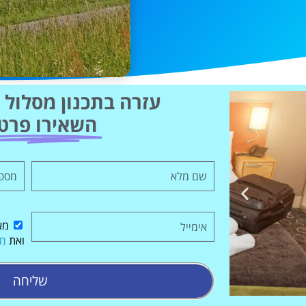
עזרה בתכנון מסלול ט
השאירו פרט
מא
ואת
מד
שליחה