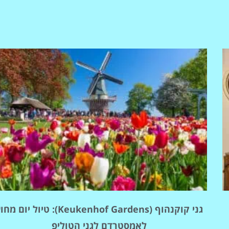
אטרקציות
וסיורים
הפעילויות השוות ביותר
לחצו פה!
גני קוקנהוף (Keukenhof Gardens): טיול יום מ
לאמסטרדם לגני הטוליפ