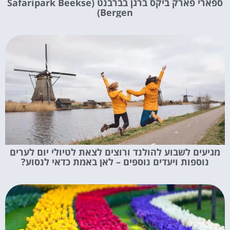
ספארי פארק ביקס ברגן בברבנט (Safaripark Beekse
Bergen)
מגיעים לשבוע להולנד ורוצים לצאת לטיולי יום לערים
נוספות ויעדים נוספים – לאן באמת כדאי לנסוע?