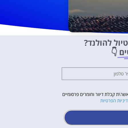
יול להולנד?
ים
👇
שר\ת קבלת דיוור וחומרים פרסומיים
יניות הפרטיות