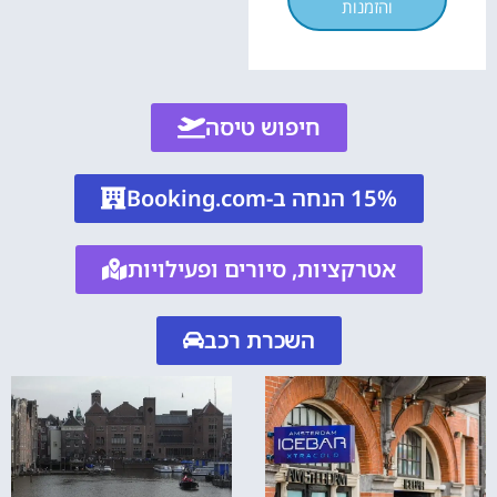
והזמנות
חיפוש טיסה
15% הנחה ב-Booking.com
אטרקציות, סיורים ופעילויות
השכרת רכב