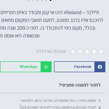
להיכנס אליו ברכב ממונע, למעט תושבי המקום) מתאים 
מלונות
ובכלל, מקום כי
מציאת מלון
שנשארה היא אוסט וליילנד (eland
מומלץ?
לחצו
אהבת? נא לדרג!
פה!
WhatsApp
Facebook
לחזור למשהו ספציפי?
חופשה בהולנד | טיול באמסטרדם, רוטרדם, דן האג, דלפט ועוד
לקבלת ייעוץ בתכנון החופשה בהולנד ללא עלות השאירו פרטים👇