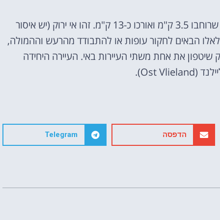
וליילנד – Vlieland הינו אי קטן ומבודד באיים הפריזיים שרוחבו 3.5 ק"מ ואורכו כ-13 ק"מ. זהו אי ירוק (יש איסור
לאלו הבאים לחקור עופות או להתבודד מהרעש וההמולה,
אטרקציות
פי להתבודד בו. לפני כ-200 שנה מחק שיטפון את אחת משתי העיירות באי. העיירה היחידה
וסיורים
Ost Vli).
הפעילויות השוות ביותר
לחצו פה!
הדפסה
Telegram