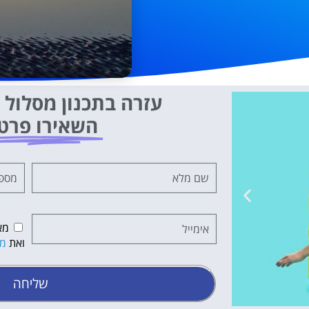
עזרה בתכנון מסלול ט
השאירו פרט
מא
ואת
מד
שליחה