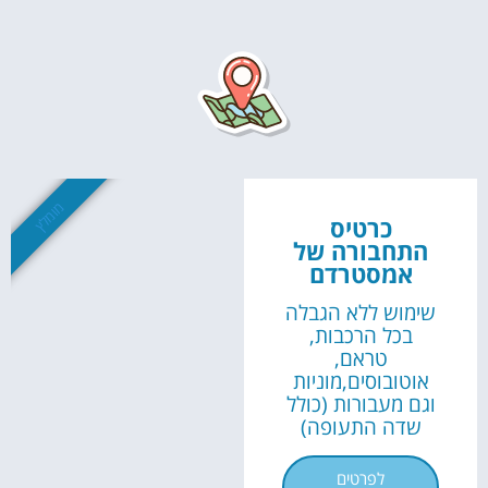
השכרת
רכב
השוואת מחירים
מומלץ
כרטיס
לחצו פה!
התחבורה של
אמסטרדם
שימוש ללא הגבלה
בכל הרכבות,
טראם,
אוטובוסים,מוניות
וגם מעבורות (כולל
שדה התעופה)
לפרטים