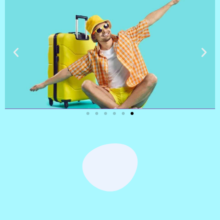
טיסות
מציאת
טיסה זולה?
לחצו
פה!