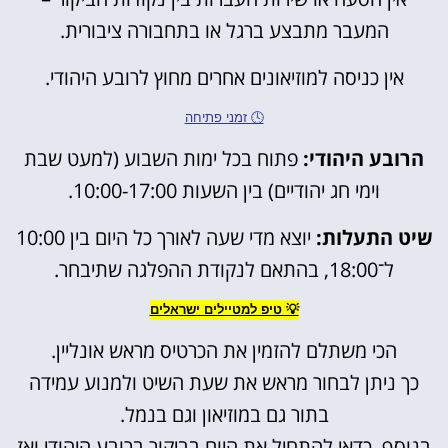
המעבר מתבצע ברגל או בתחבורה ציבורית.
אין כניסה למוזיאונים אחרים מחוץ לרובע היהודי.
🕓 זמני פתיחה
הרובע היהודי:
פתוח בכל ימות השבוע (למעט שבת
וימי חג יהודיים) בין השעות 10:00-17:00.
שיט התעלות:
יוצא מדי שעה לאורך כל היום בין 10:00
ל־18:00, בהתאם לנקודת ההפלגה שתיבחר.
💡 טיפ למטיילים ישראלים
הכי משתלם להזמין את הכרטיס מראש אונליין.
כך ניתן לבחור מראש את שעת השיט ולמנוע עמידה
בתור גם במוזיאון וגם בנמל.
בנוסף, כדאי להתחיל את היום בביקור ברובע היהודי ואז