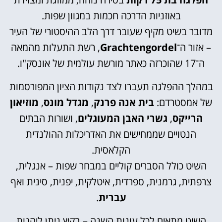
באוזניות הדרכה חכמות במגוון שפות.
מדובר בשיט מקיף שעובר דרך הלב ההיסטורי של העיר
– אזור ה־
Grachtengordel
, רשת התעלות מהמאה
ה־17 שהוכרזה כאתר מורשת עולמית של אונסק"ו.
במהלך ההפלגה תעברו לצד נקודות הציון המפורסמות
של אמסטרדם:
בית אנה פרנק
,
מגדל מונס
,
מוזיאון
הרייקס
,
גשרי האבן המעוגלים
, ושורות הבתים
הנטויים שממחישים את האדריכלות ההולנדית
הקלאסית.
השיט כולל הסברים קוליים במבחר שפות – אנגלית,
צרפתית, גרמנית, ספרדית, איטלקית, יפנית, סינית ואף
עברית
.
השיט מתאים לכל עונות השנה – בקיץ ניתן ליהנות