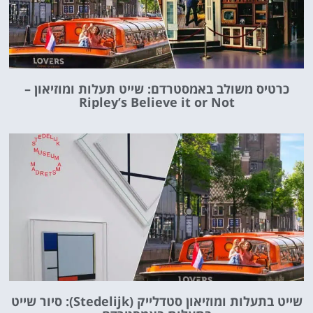
כרטיס משולב באמסטרדם: שייט תעלות ומוזיאון –
Ripley’s Believe it or Not
שייט בתעלות ומוזיאון סטדלייק (Stedelijk): סיור שייט