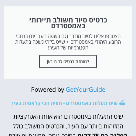
כרטיס סיור משולב תיירותי
באמסטרדם
הצטרפו אלינו לסיור מודרך (גם בשפה העברית) ברחבי
הרובע היהודי באמסטרדם + שייט בלתי נשכח בתעלות
הפנורמיות של העיר!
להזמנת כרטיס לחצו כאן
Powered by
GetYourGuide
⛴️ שיט תעלות באמסטרדם - חוויה הכי קלאסית בעיר
שיט התעלות באמסטרדם הוא אחת האטרקציות
המזוהות ביותר עם העיר, והכרטיס המשולב כולל
הפלגה בת 75 דקות
בסירה נוחה, ממוזגת ומצוידת