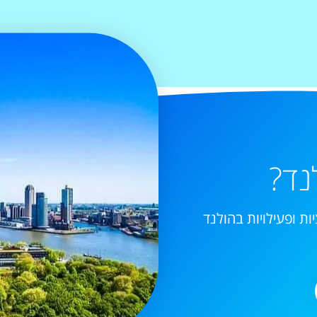
נד?
ות ופעילויות בהולנד