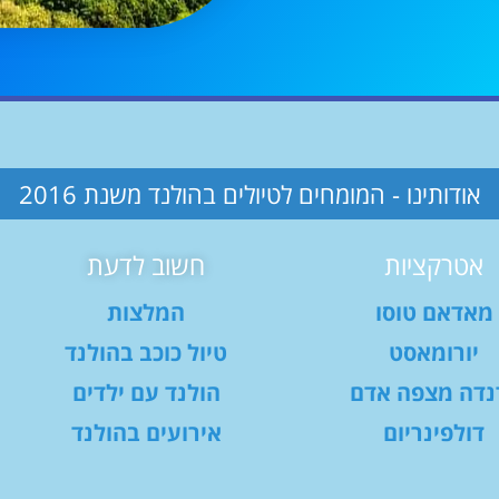
אודותינו - המומחים לטיולים בהולנד משנת 2016
אטרקציות
חשוב לדעת
מאדאם טוסו
המלצות
יורומאסט
טיול כוכב בהולנד
נדה מצפה אדם
הולנד עם ילדים
דולפינריום
אירועים בהולנד