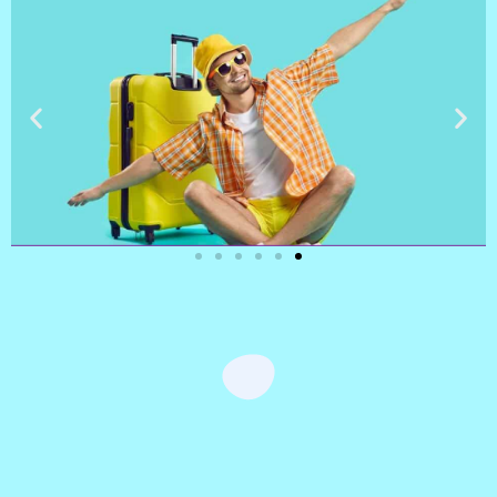
טיסות
מציאת
טיסה זולה?
לחצו
פה!