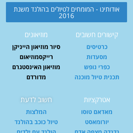
אודותינו - המומחים לטיולים בהולנד משנת
2016
קישורים חשובים
מוזיאונים
כרטיסים
סיור מוזיאון הייניקן
מסעדות
רייקסמוזיאום
כפרי נופש
מוזיאון האינסטגרם
תכנית טיול מוכנה
מדורדם
אטרקציות
חשוב לדעת
מאדאם טוסו
המלצות
יורומאסט
טיול כוכב בהולנד
נדנדה מצפה אדם
הולנד עם ילדים