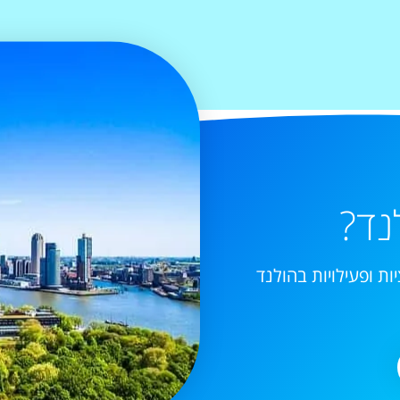
נד?
ות ופעילויות בהולנד