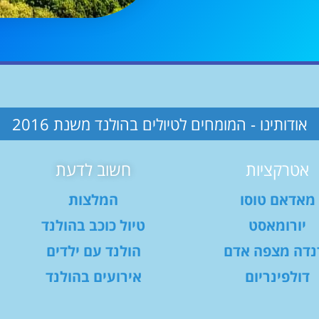
אודותינו - המומחים לטיולים בהולנד משנת 2016
אטרקציות
חשוב לדעת
מאדאם טוסו
המלצות
יורומאסט
טיול כוכב בהולנד
נדה מצפה אדם
הולנד עם ילדים
דולפינריום
אירועים בהולנד