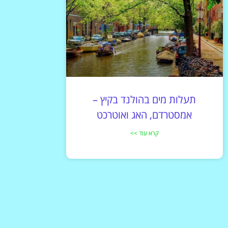
תעלות מים בהולנד בקיץ –
אמסטרדם, האג ואוטרכט
קרא עוד >>