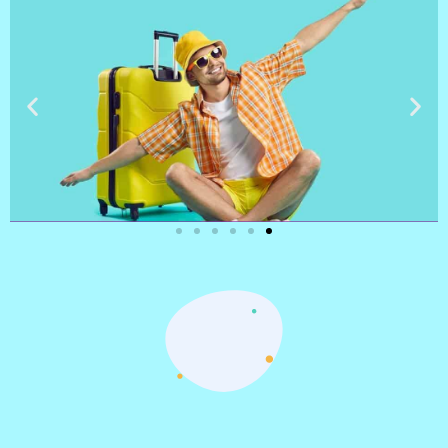
טיסות
מציאת
טיסה זולה?
לחצו
פה!