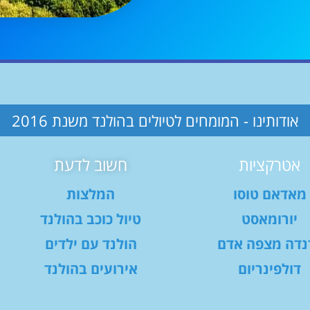
אודותינו - המומחים לטיולים בהולנד משנת 2016
אטרקציות
חשוב לדעת
מאדאם טוסו
המלצות
יורומאסט
טיול כוכב בהולנד
נדה מצפה אדם
הולנד עם ילדים
דולפינריום
אירועים בהולנד