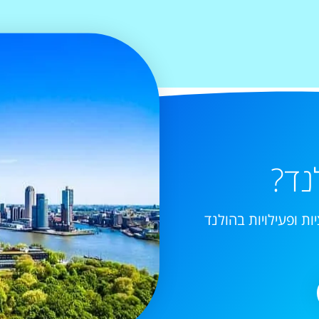
נד?
ות ופעילויות בהולנד