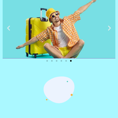
טיסות
מציאת
טיסה זולה?
לחצו
פה!