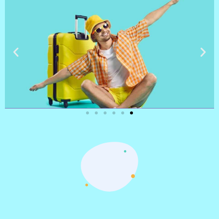
טיסות
מציאת
טיסה זולה?
לחצו
פה!