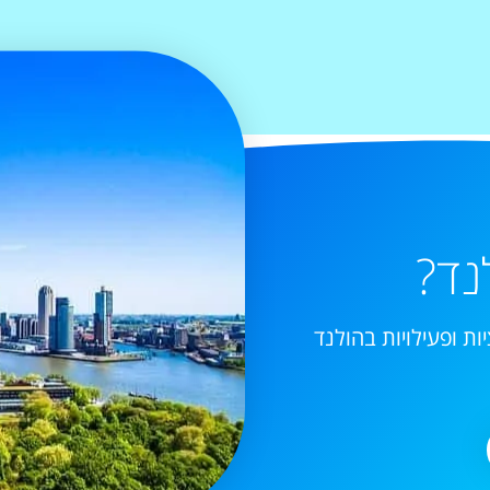
נד?
ות ופעילויות בהולנד