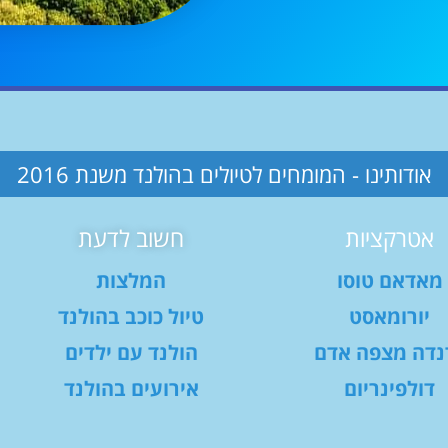
אודותינו - המומחים לטיולים בהולנד משנת 2016
אטרקציות
חשוב לדעת
מאדאם טוסו
המלצות
יורומאסט
טיול כוכב בהולנד
נדה מצפה אדם
הולנד עם ילדים
דולפינריום
אירועים בהולנד