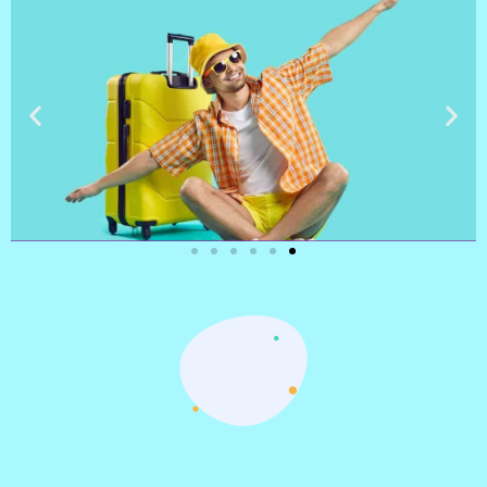
טיסות
מציאת
טיסה זולה?
לחצו
פה!