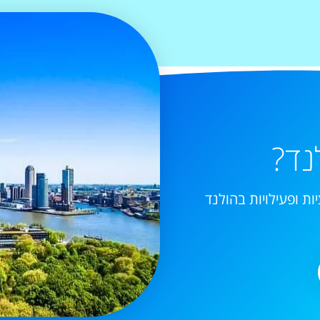
נד?
ות ופעילויות בהולנד