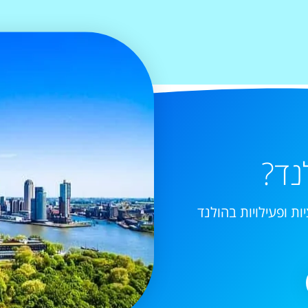
נד?
ות ופעילויות בהולנד