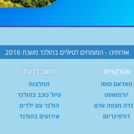
אודותינו - המומחים לטיולים בהולנד משנת 2016
אטרקציות
חשוב לדעת
מאדאם טוסו
המלצות
יורומאסט
טיול כוכב בהולנד
נדה מצפה אדם
הולנד עם ילדים
דולפינריום
אירועים בהולנד