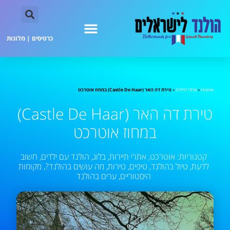
כרטיסים
|
מלונות
Home
»
אתרי תיירות
»
טירת דה האר (Castle De Haar) במחוז אוטרכט
טירת דה האר (Castle De Haar)
במחוז אוטרכט
קטגוריות:
אוטרכט
,
אתרי תיירות
,
בלוג
,
הולנד עם ילדים
,
חשוב
לדעת
,
טיול בהולנד
,
טיפים
,
טירות
,
מה עושים בהולנד?
,
מקומות
היסטוריים
,
ערים בהולנד