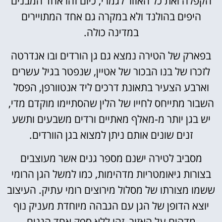
הקפלה ואת כל האזור לגמרי, כיום זהו אחד המבנים
היפים בהולנד ולא במקרה גם אחד המתויירים
במדינה כולה.
בפארק של הטירה נמצא גם גן הורדים ובו אנדרטה
לזכרו של בנו הבכור של אטיין, שנפטר בגיל עשרים
וארבע הצעיר בתאונת דרכים ליד אנטוורפן, הפסל
השבור מתייחס לחייו של הלין שהסתיימו מוקדם מדי,
יש בגן יותר מ-מאלף מאתיים ורדים משבעים ותשע
זנים שונים אותם ניתן למצוא בגן הוורדים.
מסביב לטירה ישנם מספר גנים אשר מעוצבים
בצורות גיאומטריות מדהימות, כמו למשל הגן הרומי
ששמו מצורתו של מסלול מירוצים רומי עתיק. העיצוב
יוצא הדופן של הגן עם הגבהה מיוחדת מעניק נוף
מדהים על האזור, זהו ללא ספק אחד הגנים