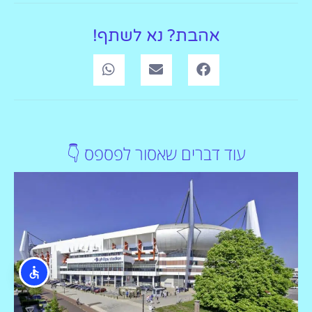
אהבת? נא לשתף!
עוד דברים שאסור לפספס 👇