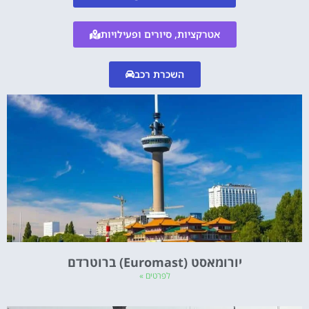
אטרקציות, סיורים ופעילויות
השכרת רכב
יורומאסט (Euromast) ברוטרדם
לפרטים »