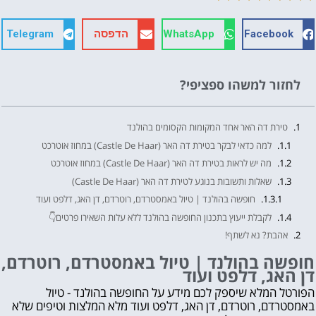
Facebook
WhatsApp
הדפסה
Telegram
לחזור למשהו ספציפי?
טירת דה האר אחד המקומות הקסומים בהולנד
למה כדאי לבקר בטירת דה האר (Castle De Haar) במחוז אוטרכט
מה יש לראות בטירת דה האר (Castle De Haar) במחוז אוטרכט
שאלות ותשובות בנוגע לטירת דה האר (Castle De Haar)
חופשה בהולנד | טיול באמסטרדם, רוטרדם, דן האג, דלפט ועוד
לקבלת ייעוץ בתכנון החופשה בהולנד ללא עלות השאירו פרטים👇
אהבת? נא לשתף!
עוד דברים שאסור לפספס 👇
חופשה בהולנד | טיול באמסטרדם, רוטרדם,
דן האג, דלפט ועוד
מה לראות ולעשות בהולנד?
לחצו על הכפתור וקבלו את הכל בחינם!
הפורטל המלא שיספק לכם מידע על החופשה בהולנד - טיול
באמסטרדם, רוטרדם, דן האג, דלפט ועוד מלא המלצות וטיפים שלא