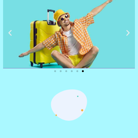
טיסות
מציאת
טיסה זולה?
לחצו
פה!