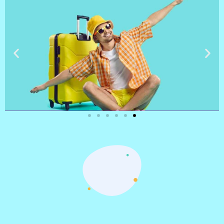
טיסות
מציאת
טיסה זולה?
לחצו
פה!