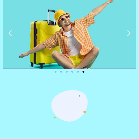
טיסות
מציאת
טיסה זולה?
לחצו
פה!