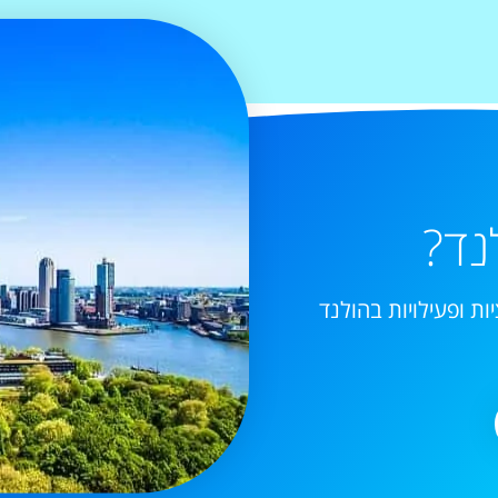
נד?
ות ופעילויות בהולנד