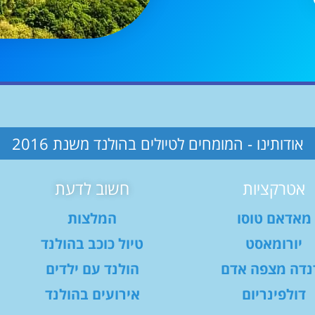
אודותינו - המומחים לטיולים בהולנד משנת 2016
אטרקציות
חשוב לדעת
מאדאם טוסו
המלצות
יורומאסט
טיול כוכב בהולנד
נדה מצפה אדם
הולנד עם ילדים
דולפינריום
אירועים בהולנד