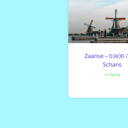
לחצו
פה!
זאנסה סכאנס – Zaanse
Schans
קרא עוד >>