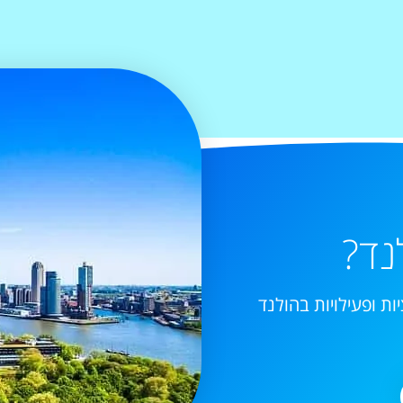
נד?
ות ופעילויות בהולנד