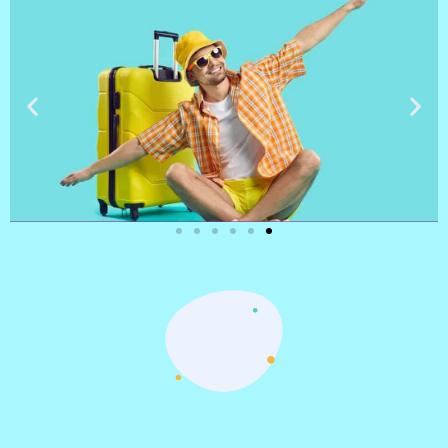
טיסות
מציאת
טיסה זולה?
לחצו
פה!