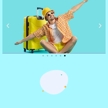
טיסות
מציאת
טיסה זולה?
לחצו
פה!