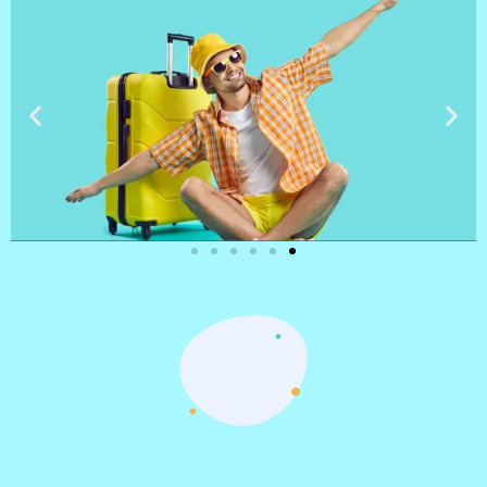
טיסות
מציאת
טיסה זולה?
לחצו
פה!