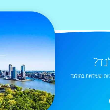
נד?
ות ופעילויות בהולנד