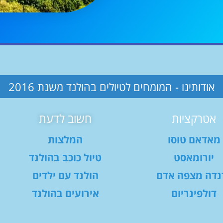
אודותינו - המומחים לטיולים בהולנד משנת 2016
אטרקציות
חשוב לדעת
מאדאם טוסו
המלצות
יורומאסט
טיול כוכב בהולנד
נדה מצפה אדם
הולנד עם ילדים
דולפינריום
אירועים בהולנד