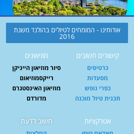
אודותינו - המומחים לטיולים בהולנד משנת
2016
קישורים חשובים
מוזיאונים
כרטיסים
סיור מוזיאון הייניקן
מסעדות
רייקסמוזיאום
כפרי נופש
מוזיאון האינסטגרם
תכנית טיול מוכנה
מדורדם
אטרקציות
חשוב לדעת
מאדאם טוסו
המלצות