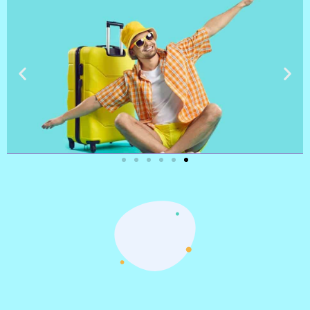
טיסות
מציאת
טיסה זולה?
לחצו
פה!