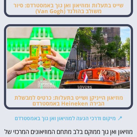
שייט בתעלות ומוזיאון ואן גוך באמסטרדם: סיור
משולב בהולנד (Van Gogh)
מוזיאון הייניקן ושייט בתעלות: כרטיס למבשלת
הבירה Heineken באמסטרדם
📍 מיקום ודרכי הגעה למוזיאון ואן גוך באמסטרדם
מוזיאון ואן גוך ממוקם בלב מתחם המוזיאונים המרכזי של