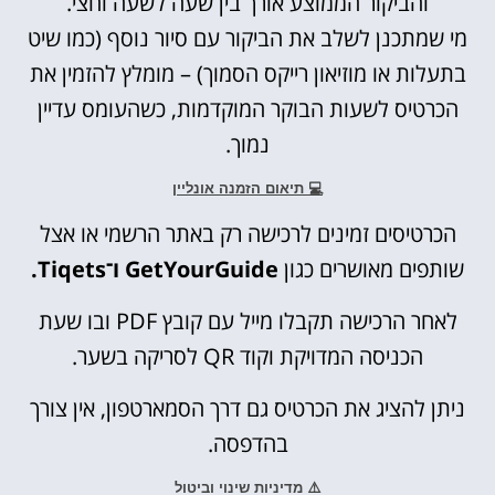
והביקור הממוצע אורך בין שעה לשעה וחצי.
מי שמתכנן לשלב את הביקור עם סיור נוסף (כמו שיט
בתעלות או מוזיאון רייקס הסמוך) – מומלץ להזמין את
הכרטיס לשעות הבוקר המוקדמות, כשהעומס עדיין
נמוך.
💻 תיאום הזמנה אונליין
הכרטיסים זמינים לרכישה רק באתר הרשמי או אצל
שותפים מאושרים כגון
GetYourGuide ו־Tiqets.
לאחר הרכישה תקבלו מייל עם קובץ PDF ובו שעת
הכניסה המדויקת וקוד QR לסריקה בשער.
ניתן להציג את הכרטיס גם דרך הסמארטפון, אין צורך
בהדפסה.
⚠️ מדיניות שינוי וביטול