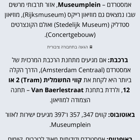
אמסטרדם –
Museumplein
, אזור תרבותי מרשים
שבו נמצאים גם מוזיאון רייקס (Rijksmuseum), מוזיאון
סטדליק (Stedelijk Museum) ואולם הקונצרטים
(Concertgebouw).
🚆 הגעה בתחבורה ציבורית
ברכבת:
אם מגיעים מתחנת הרכבת המרכזית של
אמסטרדם (Amsterdam Centraal), הדרך הקלה
ביותר היא לקחת את
קווי החשמלית (Tram) 2 או
12
, ולרדת בתחנת
Van Baerlestraat
– תחנה
הצמודה למוזיאון.
באוטובוס:
קווים 347, 357 ו־397 מגיעים ישירות לאזור
Museumplein.
באופניים:
אמסטרדם ידידותית מאוד לרוכבים. קיימים