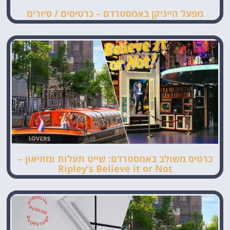
מפעל הייניקן באמסטרדם – כרטיסים / סיורים
כרטיס משולב באמסטרדם: שייט תעלות ומוזיאון –
Ripley’s Believe it or Not