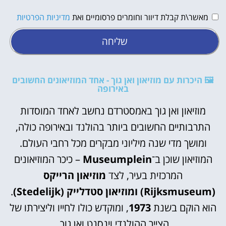
מאשר\ת קבלת דיוור וחומרים פרסומיים ואת
מדיניות הפרטיות
שליחה
🖼️ היכרות עם מוזיאון ואן גוך - אחד המוזיאונים החשובים
באירופה
מוזיאון ואן גוך באמסטרדם נחשב לאחד המוסדות
התרבותיים החשובים ביותר בהולנד ובאירופה כולה,
ומושך מדי שנה מיליוני מבקרים מכל רחבי העולם.
המוזיאון שוכן ב־
Museumplein
– כיכר המוזיאונים
המרכזית בעיר, לצד
מוזיאון הרייקס
(Rijksmuseum)
ומוזיאון סטדלייק (Stedelijk)
.
הוא הוקם בשנת
1973
, ומוקדש כולו לחייו וליצירתו של
הצייר ההולנדי וינסנט ואן גוך.