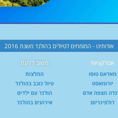
אודותינו - המומחים לטיולים בהולנד משנת 2016
אטרקציות
חשוב לדעת
מאדאם טוסו
המלצות
יורומאסט
טיול כוכב בהולנד
נדה מצפה אדם
הולנד עם ילדים
דולפינריום
אירועים בהולנד