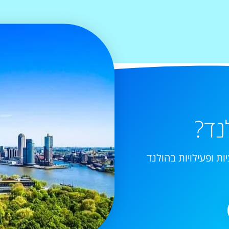
נד?
ות ופעילויות בהולנד