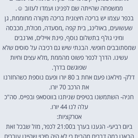
ממשפחה שהייתה שם לפנינו ועמדו לעזוב
☺
.
בכפר עצמו יש בריכה חיצונית בריכה מקורה מחוממת, גן
שעשועים, באולינג, בית קפה ,מסעדה, מכולת, מכבסה
ומיני גולף בתשלום נוסף, פינת איילים, וארנבים
שמסתובבים חופשי. הבנתי שיש גם רכיבה על סוסים שלא
עשינו. הדרך לכפר פשוט מהממת ,מלא עצים וחיות
שפוגשם בדרך.
דלק- מילאנו פעם אחת ב 80 יורו ופעם נוספת כשהחזרנו
את הרכב 70 יורו.
חניה- השתמשנו בטיפים שניתנו בווטסאפ ובפייס. סה"כ
עלה לנו 44 יורו.
אטרקציות:
ביום רביעי- הגענו בערך ב21:00 לכפר, מזל שבכל זאת
הבאנו כמה דברים מהבית כי לא היה סיכוי שהיינו עוברים