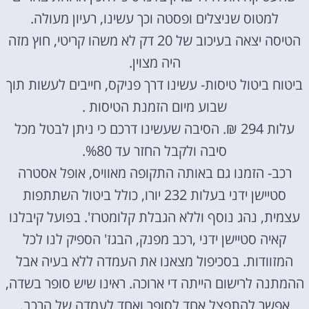
למטוס שניצלים ופסטה וכך עשינו, רעיון מעולה.
הטיסה יצאה בעיכוב של 20 דק לא משהו קריטי, חוץ מזה
היה מצוין.
ביטוח ביטול טיסות- עשינו דרך פניקס, חייבים לעשות תוך
שבוע מיום הזמנת הטיסות .
עלות 294 ₪. הסיבה שעשינו דרכם כי ניתן לבטל מכל
סיבה ולקבל החזר עד %80.
רכב- הזמנו גם באותה התקופה מאוויס, אופל אסטרה
סטיישן ידני בעלות 232 יורו, כולל ביטול השתתפות
עצמית, נהג נוסף וללא הגבלת קלומטרז'. בפועל קיבלנו
קאיה סטיישן ידני ,רכב מפנק, הבגז' הספיק לנו לכל
המזוודות. בסכיפול מצאנו את העמדה ללא בעיה אבל
ההמתנה לרישום הייתה די ארוכה. ראינו שיש סופר בשדה,
אפשר להתפצל אחד לסופר ואחד לעמדה של הרכב.