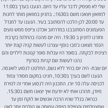
שלי לא מפסיק לדבר עליו עד היום. הגענו בערך ב11:00
למוזאון ויצאנו משם ב1630:. בחניון במוזאון מותר לחנות
עד 20:00 לכן הלכנו להסתובב בעיר. הגענו עד למגדל
הפעמונים הסתובבנו במדרחוב אכלנו צ'יפס ממש טעים
וחזרנו לחניון ב 19:30. היה יום מהנה בהחלט! בקרבת
הכפר מצאנו ג'מבו נוסף עצרנו לעשות קניה קצת יותר
רצינית לבקתה. בסופר היו עגלות סופר קטנות לילדים והם
נהנו לעשות שם קניות בטרוף!
יום שבת- היה יום בהיר ללא גשם, החלטנו לנסוע לזאנסה.
הגענו לשם בערך ב10:30, חנינו במקום מסודר צמוד
לכניסה עלה 10 יורו. התכנון היה לנסוע אחרי זה לטירת
מיודן, תהרגו אותי לא יודעת איך יצאנו משם ב15:30.
כנראה בגלל שהיו הרבה אנשים אז לוקח זמן עד
שמצטלמים והטיילת הייתה עמוסה אז הולכים יותר לאט