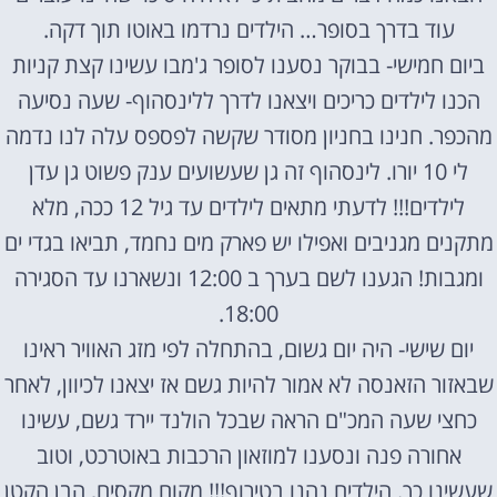
עוד בדרך בסופר… הילדים נרדמו באוטו תוך דקה.
ביום חמישי- בבוקר נסענו לסופר ג'מבו עשינו קצת קניות
הכנו לילדים כריכים ויצאנו לדרך ללינסהוף- שעה נסיעה
מהכפר. חנינו בחניון מסודר שקשה לפספס עלה לנו נדמה
לי 10 יורו. לינסהוף זה גן שעשועים ענק פשוט גן עדן
לילדים!!! לדעתי מתאים לילדים עד גיל 12 ככה, מלא
מתקנים מגניבים ואפילו יש פארק מים נחמד, תביאו בגדי ים
ומגבות! הגענו לשם בערך ב 12:00 ונשארנו עד הסגירה
18:00.
יום שישי- היה יום גשום, בהתחלה לפי מזג האוויר ראינו
שבאזור הזאנסה לא אמור להיות גשם אז יצאנו לכיוון, לאחר
כחצי שעה המכ"ם הראה שבכל הולנד יירד גשם, עשינו
אחורה פנה ונסענו למוזאון הרכבות באוטרכט, וטוב
שעשינו כך. הילדים נהנו בטירוף!!! מקום מקסים, הבן הקטן