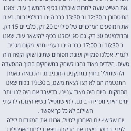
את השייט שעה למרות שיכולנו בכיף להמשיך עוד. יצאנו
מחיטהורן ב 12:30 וב 13:30 כבר היינו בדולפינריום. ראינו
את המופעים המרכזיים של פילי ים 20 דק, כלבי ים 15 דק,
והדולפינים 30 דק. גם כאן יכולנו בכיף להישאר עוד. יצאנו
ב 16:30 וב 17:00 כבר היינו בעמי ותמי. מקום מגניב
לגמרי. אכלנו פנקייק ועוגת תפוחים שתינו שוקו וקפה היה
טעים. הילדים מאוד נהנו לשחק במשחקים בתוך המסעדה
ולהשתולל בחוץ במתקנים המגניבים. והנבואה באמת
התגשמה הם לא רצו לצאת משם, ב 19:30 בכוח יצאנו
מהמקום. היום היה מאוד ענייני. בדיעבד אם היה לנו יותר
ימים הייתי מפרידה בינם. למי שמטייל בשיא העונה לדעתי
השילוב לא כל כך אפשרי.
יום שלישי- יום האחרון לטיול. ארזנו את המזוודות לילה
לפני. בבוקר ניקינו את הבקתה ויצאנו לכיוון האפטלינג