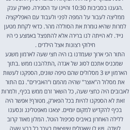
.הגענו בסביבות 10:30 והיינו עד הסגירה. פארק ענק
ממליצה לעבור על המפה לפני ולעבוד עם האפליקציה
למרות שהיא גומרת את הסוללה מהר. כדאי לקחת מטען
נייד. לא הייתה לנו ברירה אלא להתפצל באמצע כי היו
חילוקי רצונות אצל הילדים .
התור הכי ארוך שעמדנו בו היה חצי שעה לארמון משגע
שמכניס אתכם לסוג של אגדה ,התלהבנו ממש .בתוך
הארמון יש 3 מסלולים שהם טיפה שונים, הספקנו לעשות
את מסלול ה"אוצר" שהיה מהמם ו"האבירים". גם התור
לאבובים היה כחצי שעה, כל השאר זרם ממש בכיף, ולמרות
זאת לא הספקנו להיות בכל הפארק, מטורף! אפשר היה
בכיף להקדיש למקום יומיים. יצאנו מאפטלינג ונסענו
ללילה האחרון באיביס סכיפול הוטל. המלון מאוד קרוב
לשדה. ויש לו שאטלים שיוצאים בערך כל רבע שעה