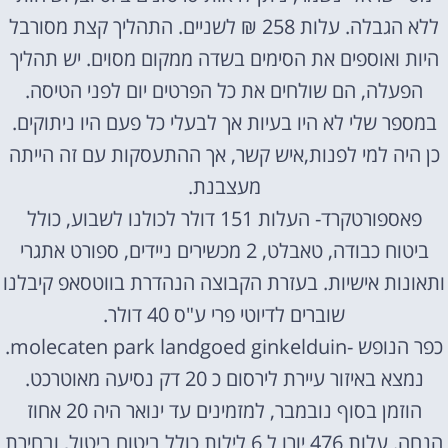
ללא הגבלה. עלות 258 ₪ לשניים. התהליך קצת מסורבל
היות ואוספים את הסימים בשדה ממקום מסוים. יש תהליך
הפעלה, הם שולחים את כל הפרטים יום לפני הטיסה.
במספר שלי לא היו בעיות אך לבעלי כל פעם היו ניתוקים.
כן היה למי לפנות,איש קשר, אך ההתעסקות עם זה הייתה
מעצבנת.
פאספורטקרד- העלות 151 דולר לכולנו לשבוע, כולל
ביטוח כבודה, טאבלט, 2 מכשירים ניידים, ספורט אתגרי
ותאונות אישיות. בעזרת הקבוצה הנהדרת בווטסאפ קיבלנו
שוברים לדיוטי פרי ע"ס 40 דולר.
כפר הנופש -molecaten park landgoed ginkelduin.
נמצא באיזור עיירת לירסום כ 20 דק נסיעה מאוטרכט.
הוזמן בסוף נובמבר, למזמינים עד ינואר היה 20 אחוז
הנחה. עלות 476 יורו ל 6 לילות כולל ביטוח ביטול, ובחירת