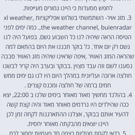
לחפש מסעדות כי היינו גמורים מעייפות.
3. מזג אויר- השתמשתי בשלוש אפליקציות ,xl weather
,the weather channel, buienradar. כמה ימים לפני
הטיסה הראה שיהיה לנו כל השבוע גשם. בפועל היה לנו
גשם רק יום אחד. כל בוקר תכננו את היום בהתאם למה
שהראה המזג האוויר ,איפה שראינו שיהיה מזג האוויר סבבה
נסענו לשם וזה עבד מצוין .בבוקר ובערב היה קריר לבשנו
חולצה ארוכה ועליונית במהלך היום היו לנו גם ימים ממש
חמים ברמה של חולצה ומכנס קצרים .
4. בהולנד מחשיך מאוד מאוחר בימים שלנו ב 22:00, יצא
ככה שהילדים היו נרדמים מאוחר מאוד והיה קצת קשה
להעיר אותם בבוקר, אצלנו ההתארגנות לקחה זמן לכן
היינו יוצאים מהבקתה מאוחר יחסית.
5. כדאי לקחת מטליות רצפה חד פעמיות יחסוך לכם