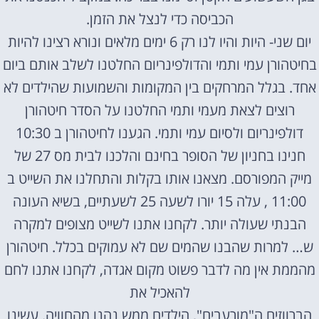
הכביסה כדי לנצל את הזמן.
יום שני- היות והיו לנו רק 6 ימים מלאים ונורא רצינו להיות
בחיטהורן עמי ותמי והדולפינריום החלטנו לשלב אותם ביום
אחד. בגלל המרחקים בין המקומות והשמועות שהילדים לא
רוצים לצאת מעמי ותמי החלטנו על הסדר חיטהורן
דולפינריום ולסיום עמי ותמי. הגענו לחיטהורן ב 10:30
חנינו בחניון של הסופר בחינם והלכנו לבית מס 27 של
מייק המפורסם. מצאנו אותו בקלות והתחלנו את השייט ב
11:00 , עלה 15 יורו לשעה 25 לשעתיים, בשיא העונה
הבנתי שעולה יותר. לקחנו אתנו לשייט מצופים למקרה
ש… למרות שהבנו שהמים שם לא עמוקים בכלל. חיטהורן
מהממת אין מה לדבר פשוט מקום אגדה, לקחנו אתנו לחם
להאכיל את
הברווזים ה"מורעבים", הילדים ממש נהנו מהחוויה. עשינו