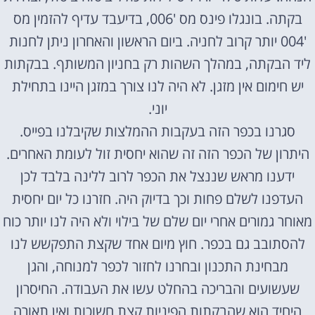
בקתה. בונגלו פינס מס '006, בדיעבד עדיף להזמין מס
'004 יותר קרוב לחניה. ביום הראשון והאחרון ניתן לחנות
ליד הבקתה, במהלך השהות רק בחניון המשותף. בבקתות
יש חימום אין מזגן. לא היה לנו צורך במזגן היינו בתחילת
יוני.
סגרנו בכפר הזה בעקבות ההמלצות שקיבלנו בפייס.
היתרון של הכפר הזה זה שהוא יחסית זול לעומת האחרים.
ידענו מראש שננצל את הכפר לרוב ללינה בלבד לכן
העדפנו לשלם פחות וכך בדיוק היה. חזרנו כל יום יחסית
מאוחר גמורים אחרי יום שלם של בילוי ולא היה לנו יותר כוח
להסתובב גם בכפר. חוץ מיום אחד שקצת התפקשש לנו
מבחינת התכנון ובחרנו לחזור לכפר למנוחה, והגן
שעשועים והבריכה בהחלט עשו את העבודה. החיסרון
היחיד הוא שהבקתות הפיניות קצת חשוכות ואין תאורה