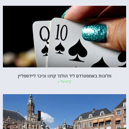
מלונות באמסטרדם ליד הולנד קזינו וכיכר ליידספליין
קרא עוד »