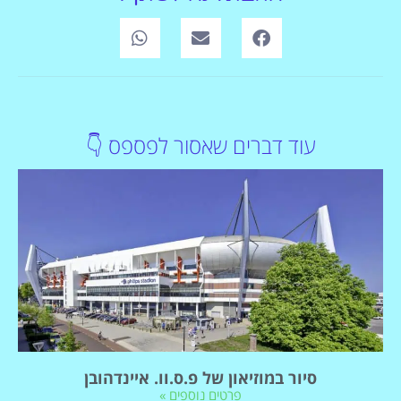
עוד דברים שאסור לפספס 👇
סיור במוזיאון של פ.ס.וו. איינדהובן
פרטים נוספים »