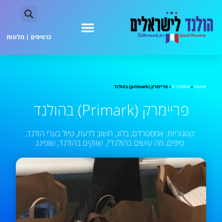
כרטיסים
|
מלונות
Home
»
אמסטרדם
»
פריימרק (primark) בהולנד
פריימרק (primark) בהולנד
קטגוריות:
אמסטרדם
,
בלוג
,
חשוב לדעת
,
טיול בערי הולנד
,
טיפים
,
מה עושים בהולנד?
,
שווקים בהולנד
,
שופינג