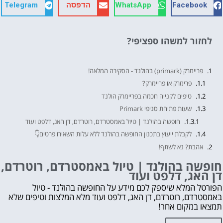
Facebook
WhatsApp
הדפסה
Telegram
לחזור למשהו ספציפי?
פריימרק (primark) בהולנד - הסקירה המלאה!
פרימרק או פריימרק?
טיפים לקנייה חכמה בפריימרק הולנד
שעות פתיחת סניפי Primark
חופשה בהולנד | טיול באמסטרדם, רוטרדם, דן האג, דלפט ועוד
לקבלת ייעוץ בתכנון החופשה בהולנד ללא עלות השאירו פרטים👇
אהבת? נא לשתף!
עוד דברים שאסור לפספס 👇
חופשה בהולנד | טיול באמסטרדם, רוטרדם,
דן האג, דלפט ועוד
מה לראות ולעשות בהולנד?
לחצו על הכפתור וקבלו את הכל בחינם!
הפורטל המלא שיספק לכם מידע על החופשה בהולנד - טיול
באמסטרדם, רוטרדם, דן האג, דלפט ועוד מלא המלצות וטיפים שלא
תמצאו במקום אחר!