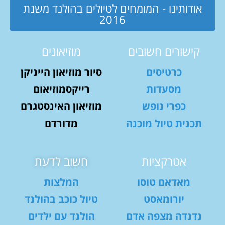
אודותינו - המומחים לטיולים בהולנד משנת
2016
קישורים חשובים
מוזיאונים
כרטיסים
סיור מוזיאון הייניקן
מסעדות
רייקסמוזיאום
כפרי נופש
מוזיאון האינסטגרם
תכנית טיול מוכנה
מדורדם
אטרקציות
חשוב לדעת
מאדאם טוסו
המלצות
יורומאסט
טיול כוכב בהולנד
נדנדה מצפה אדם
הולנד עם ילדים